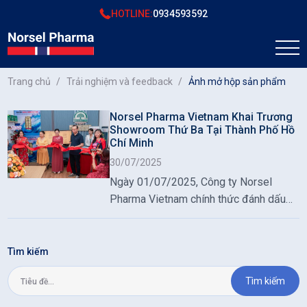
HOTLINE:
0934593592
Trang chủ
Trải nghiệm và feedback
Ảnh mở hộp sản phẩm
Norsel Pharma Vietnam Khai Trương
Showroom Thứ Ba Tại Thành Phố Hồ
Chí Minh
30/07/2025
Ngày 01/07/2025, Công ty Norsel
Pharma Vietnam chính thức đánh dấu
bước phát triển mới khi khai trương
showroom thứ ba tại TP. Hồ Chí Minh,
mở rộng hệ thống phân phối các sản
Tìm kiếm
phẩm sức khỏe nhập khẩu chính ngạch
Tìm kiếm
từ Na Uy, đặc biệt là dòng Nordic Seal
Omega 3 – tinh dầu hải cẩu cao cấp