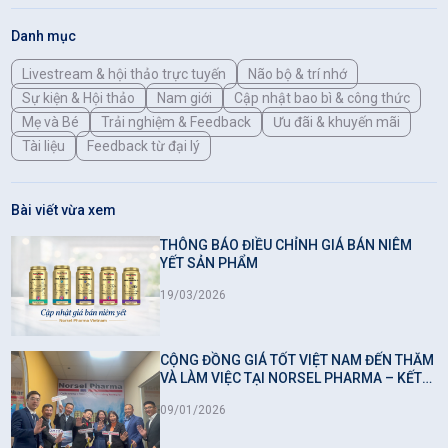
dành cho nhiều đối tượng sử dụng.
Danh mục
Livestream & hội thảo trực tuyến
Não bộ & trí nhớ
Sự kiện & Hội thảo
Nam giới
Cập nhật bao bì & công thức
Mẹ và Bé
Trải nghiệm & Feedback
Ưu đãi & khuyến mãi
Tài liệu
Feedback từ đại lý
Bài viết vừa xem
THÔNG BÁO ĐIỀU CHỈNH GIÁ BÁN NIÊM
YẾT SẢN PHẨM
19/03/2026
CỘNG ĐỒNG GIÁ TỐT VIỆT NAM ĐẾN THĂM
VÀ LÀM VIỆC TẠI NORSEL PHARMA – KẾT
NỐI GIÁ TRỊ, LAN TỎA NIỀM TIN
09/01/2026