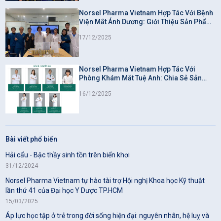
Norsel Pharma Vietnam Hợp Tác Với Bệnh
Viện Mắt Ánh Dương: Giới Thiệu Sản Phẩm
Omega-3 Từ Thiên Nhiên Hỗ Trợ Cải Thiện
17/12/2025
Thị Lực
Norsel Pharma Vietnam Hợp Tác Với
Phòng Khám Mắt Tuệ Anh: Chia Sẻ Sản
Phẩm Omega-3 Hỗ Trợ Sức Khỏe Mắt
16/12/2025
Bài viết phổ biến
Hải cẩu - Bậc thầy sinh tồn trên biển khơi
31/12/2024
Norsel Pharma Vietnam tự hào tài trợ Hội nghị Khoa học Kỹ thuật
lần thứ 41 của Đại học Y Dược TP.HCM
15/03/2025
Áp lực học tập ở trẻ trong đời sống hiện đại: nguyên nhân, hệ luỵ và