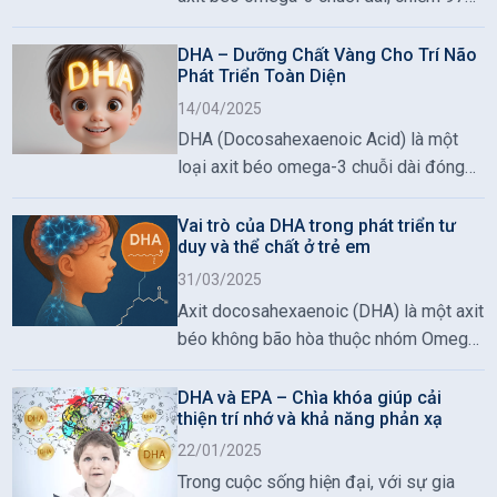
lượng omega-3 trong não và 93% trong
võng mạc mắt. Đây là thành phần thiết
DHA – Dưỡng Chất Vàng Cho Trí Não
Phát Triển Toàn Diện
yếu để duy trì cấu trúc và chức năng
của hệ thần kinh trung ương. Với trẻ em
14/04/2025
trong độ tuổi học đường – giai đoạn
DHA (Docosahexaenoic Acid) là một
não bộ phát triển mạnh mẽ – việc đảm
loại axit béo omega-3 chuỗi dài đóng
bảo đủ DHA đóng vai trò then chốt
vai trò quan trọng trong sự phát triển trí
trong khả năng học tập, trí nhớ và điều
não và thị giác. DHA chiếm tới 40% tổng
Vai trò của DHA trong phát triển tư
hòa cảm xúc.
duy và thể chất ở trẻ em
lượng axit béo không no trong não bộ
và 60% trong võng mạc mắt (Stillwell &
31/03/2025
Wassall, 2003). Đây là dưỡng chất thiết
Axit docosahexaenoic (DHA) là một axit
yếu, đặc biệt trong những năm đầu đời
béo không bão hòa thuộc nhóm Omega
của trẻ nhỏ.
3, chiếm khoảng 15–20% tổng lượng
chất béo trong não bộ. DHA đóng vai
DHA và EPA – Chìa khóa giúp cải
thiện trí nhớ và khả năng phản xạ
trò quan trọng trong sự phát triển thần
kinh, thị giác và chức năng miễn dịch
22/01/2025
của trẻ. DHA có nhiều trong dầu (mỡ)
Trong cuộc sống hiện đại, với sự gia