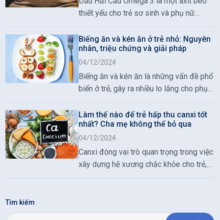
Dầu Hải Cẩu Omega 3 là một axit béo
để bạn luôn tỉnh táo và tập trung?
thiết yếu cho trẻ sơ sinh và phụ nữ
mang thai. Việc tiêu thụ đủ omega 3 là
vô cùng quan trọng trong thời kỳ mang
Biếng ăn và kén ăn ở trẻ nhỏ: Nguyên
nhân, triệu chứng và giải pháp
thai.
04/12/2024
Biếng ăn và kén ăn là những vấn đề phổ
biến ở trẻ, gây ra nhiều lo lắng cho phụ
huynh. Khi trẻ thiếu hụt dinh dưỡng cần
thiết, sự phát triển thể chất và trí não có
Làm thế nào để trẻ hấp thu canxi tốt
nhất? Cha mẹ không thể bỏ qua
thể bị ảnh hưởng nghiêm trọng. Tuy
nhiên, hiểu rõ nguyên nhân và cách khắc
04/12/2024
phục sẽ giúp cha mẹ cải thiện tình trạng
Canxi đóng vai trò quan trọng trong việc
này hiệu quả hơn, đảm bảo trẻ phát triển
xây dựng hệ xương chắc khỏe cho trẻ,
toàn diện và khỏe mạnh.
nhưng làm thế nào để trẻ hấp thu canxi
một cách hiệu quả nhất? Đây là câu hỏi
mà nhiều bậc phụ huynh đang trăn trở.
Tìm kiếm