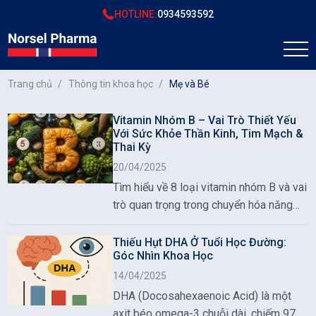
HOTLINE:
0934593592
Trang chủ
Thông tin khoa học
Mẹ và Bé
Vitamin Nhóm B – Vai Trò Thiết Yếu
Với Sức Khỏe Thần Kinh, Tim Mạch &
Thai Kỳ
20/04/2025
Tìm hiểu về 8 loại vitamin nhóm B và vai
trò quan trọng trong chuyển hóa năng
lượng, bảo vệ hệ thần kinh, tim mạch và
phát triển thai nhi. Bổ sung vitamin
Thiếu Hụt DHA Ở Tuổi Học Đường:
Góc Nhìn Khoa Học
nhóm B đúng cách giúp duy trì sức
khỏe toàn diện.
14/04/2025
DHA (Docosahexaenoic Acid) là một
axit béo omega-3 chuỗi dài, chiếm 97%