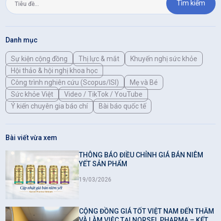
Tìm kiếm
Danh mục
Sự kiện cộng đồng
Thị lực & mắt
Khuyến nghị sức khỏe
Hội thảo & hội nghị khoa học
Công trình nghiên cứu (Scopus/ISI)
Mẹ và Bé
Sức khỏe Việt
Video / TikTok / YouTube
Ý kiến chuyên gia báo chí
Bài báo quốc tế
Bài viết vừa xem
THÔNG BÁO ĐIỀU CHỈNH GIÁ BÁN NIÊM
YẾT SẢN PHẨM
19/03/2026
CỘNG ĐỒNG GIÁ TỐT VIỆT NAM ĐẾN THĂM
VÀ LÀM VIỆC TẠI NORSEL PHARMA – KẾT