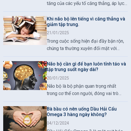
của một số loài cá béo, dầu hải cẩu, các
tăng của các yếu tố căng thẳng, áp lực
loại tảo biển, một số loại hạt và sữa
và thói quen sinh hoạt không lành mạnh,
mẹ.
sức khỏe não bộ đang trở thành một
Khi não bộ lên tiếng vì căng thẳng và
giảm tập trung.
vấn đề đáng lo ngại. Trí nhớ suy giảm,
khả năng phản xạ chậm là những dấu
21/01/2025
hiệu thường gặp khi não bộ không nhận
Trong cuộc sống hiện đại đầy bận rộn,
được sự chăm sóc và dưỡng chất đầy
chúng ta thường xuyên đối mặt với
đủ.
căng thẳng, lo âu, và áp lực công việc.
Một trong những hệ quả của những yếu
Não bộ cần gì để bạn luôn tỉnh táo và
tập trung suốt ngày dài?
tố này là sự ảnh hưởng đến não bộ, gây
ra tình trạng giảm khả năng tập trung,
20/01/2025
suy giảm trí nhớ và mất đi khả năng
Não bộ là bộ phận quan trọng nhất
phản xạ nhanh nhạy. N
trong cơ thể con người, đóng vai trò
điều khiển mọi hoạt động từ thể chất
đến tinh thần. Để duy trì sự tỉnh táo, tập
Bà bầu có nên uống Dầu Hải Cẩu
Omega 3 hàng ngày không?
trung và hiệu suất làm việc cao suốt
ngày dài, não bộ cần được nuôi dưỡng
04/12/2024
và bảo vệ đúng cách. Vậy, não bộ cần gì