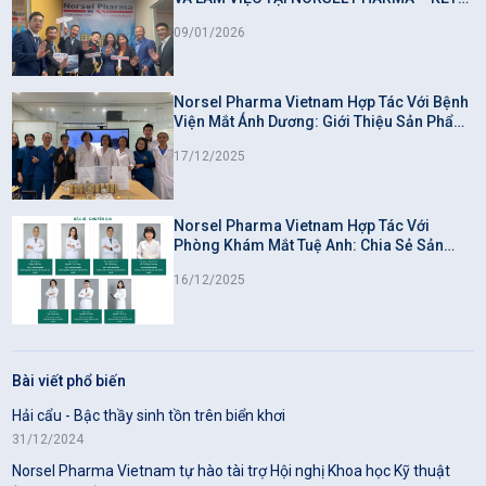
NỐI GIÁ TRỊ, LAN TỎA NIỀM TIN
09/01/2026
Norsel Pharma Vietnam Hợp Tác Với Bệnh
Viện Mắt Ánh Dương: Giới Thiệu Sản Phẩm
Omega-3 Từ Thiên Nhiên Hỗ Trợ Cải Thiện
17/12/2025
Thị Lực
Norsel Pharma Vietnam Hợp Tác Với
Phòng Khám Mắt Tuệ Anh: Chia Sẻ Sản
Phẩm Omega-3 Hỗ Trợ Sức Khỏe Mắt
16/12/2025
Bài viết phổ biến
Hải cẩu - Bậc thầy sinh tồn trên biển khơi
31/12/2024
Norsel Pharma Vietnam tự hào tài trợ Hội nghị Khoa học Kỹ thuật