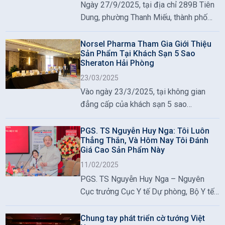
Ngày 27/9/2025, tại địa chỉ 289B Tiên
Dung, phường Thanh Miếu, thành phố
Việt Trì, tỉnh Phú Thọ, Trung tâm Chăm
sóc Sức khỏe Chủ động (Không Dùng
Norsel Pharma Tham Gia Giới Thiệu
Sản Phẩm Tại Khách Sạn 5 Sao
Thuốc) Tây Bắc đã chính thức tổ chức
Sheraton Hải Phòng
Lễ khai trương trong không khí trang
23/03/2025
trọng, ấm áp và tràn đầy năng lượng
Vào ngày 23/3/2025, tại không gian
tích cực.
đẳng cấp của khách sạn 5 sao
Sheraton Hải Phòng, Norsel Pharma
hân hạnh tổ chức sự kiện giới thiệu sản
PGS. TS Nguyễn Huy Nga: Tôi Luôn
Thẳng Thắn, Và Hôm Nay Tôi Đánh
phẩm Nordic Seal Omega 3 – tinh hoa
Giá Cao Sản Phẩm Này
sức khỏe từ đại dương Na Uy. Sự kiện
11/02/2025
này sẽ mang đến cho khách hàng cơ hội
PGS. TS Nguyễn Huy Nga – Nguyên
trải nghiệm trực tiếp các sản phẩm chất
Cục trưởng Cục Y tế Dự phòng, Bộ Y tế
lượng quốc tế, đồng thời cung cấp
đã có bài phát biểu quan trọng, chia sẻ
những thông tin bổ ích về lợi ích của
những góc nhìn sâu sắc về giá trị của
Omega 3 đối với sức khỏe.
Chung tay phát triển cờ tướng Việt