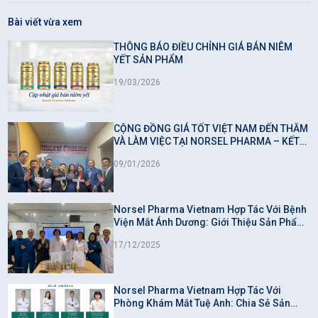
Bài viết vừa xem
THÔNG BÁO ĐIỀU CHỈNH GIÁ BÁN NIÊM
YẾT SẢN PHẨM
19/03/2026
CỘNG ĐỒNG GIÁ TỐT VIỆT NAM ĐẾN THĂM
VÀ LÀM VIỆC TẠI NORSEL PHARMA – KẾT
NỐI GIÁ TRỊ, LAN TỎA NIỀM TIN
09/01/2026
Norsel Pharma Vietnam Hợp Tác Với Bệnh
Viện Mắt Ánh Dương: Giới Thiệu Sản Phẩm
Omega-3 Từ Thiên Nhiên Hỗ Trợ Cải Thiện
17/12/2025
Thị Lực
Norsel Pharma Vietnam Hợp Tác Với
Phòng Khám Mắt Tuệ Anh: Chia Sẻ Sản
Phẩm Omega-3 Hỗ Trợ Sức Khỏe Mắt