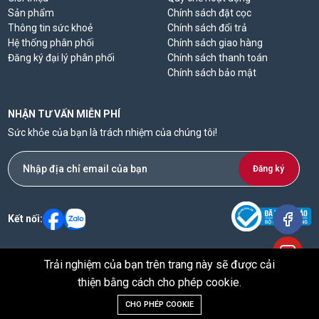
Sản phẩm
Chính sách đặt cọc
Thông tin sức khoẻ
Chính sách đổi trả
Hệ thống phân phối
Chính sách giao hàng
Đăng ký đại lý phân phối
Chính sách thanh toán
Chính sách bảo mật
NHẬN TƯ VẤN MIỄN PHÍ
Sức khỏe của bạn là trách nhiệm của chúng tôi!
Đăng ký
Kết nối:
Trải nghiệm của bạn trên trang này sẽ được cải
© 2024 Công ty Cổ Phần Norsel Pharma Vietnam Số ĐKKD 0317992184 cấp
thiện bằng cách cho phép cookie.
ngày 15/08/2023 tại Sở Kế hoạch Đầu tư TPHCM - Người quản lý nội dung:
Trần Quang Vũ
CHO PHÉP COOKIE