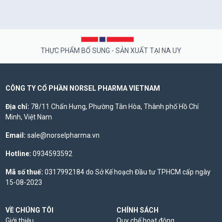
THỰC PHẨM BỔ SUNG - SẢN XUẤT TẠI NA UY
CÔNG TY CỔ PHẦN NORSEL PHARMA VIETNAM
Địa chỉ:
78/11 Chấn Hưng, Phường Tân Hòa, Thành phố Hồ Chí
Minh, Việt Nam
Email:
sale@norselpharma.vn
Hotline:
0934593592
Mã số thuế:
0317992184 do Sở Kế hoạch Đầu tư TPHCM cấp ngày
15-08-2023
VỀ CHÚNG TÔI
CHÍNH SÁCH
Giới thiệu
Quy chế hoạt động