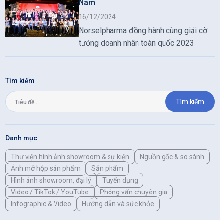
Nam
sản phẩm mới và tầm quan trọng của
việc bảo vệ sức khỏe bằng các sản
16/12/2024
phẩm có nguồn gốc rõ ràng, chất lượng
Norselpharma đồng hành cùng giải cờ
cao.
tướng doanh nhân toàn quốc 2023
Tìm kiếm
Tìm kiếm
Danh mục
Thư viện hình ảnh showroom & sự kiện
Nguồn gốc & so sánh
Ảnh mở hộp sản phẩm
Sản phẩm
Hình ảnh showroom, đại lý
Tuyển dụng
Video / TikTok / YouTube
Phỏng vấn chuyên gia
Infographic & Video
Hướng dẫn và sức khỏe