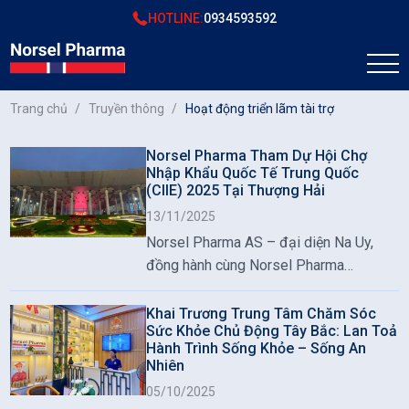
HOTLINE:
0934593592
Trang chủ
Truyền thông
Hoạt động triển lãm tài trợ
Norsel Pharma Tham Dự Hội Chợ
Nhập Khẩu Quốc Tế Trung Quốc
(CIIE) 2025 Tại Thượng Hải
13/11/2025
Norsel Pharma AS – đại diện Na Uy,
đồng hành cùng Norsel Pharma
Vietnam, mang sản phẩm Dầu Hải Cẩu
Omega-3 đến CIIE 2025 tại Thượng
Khai Trương Trung Tâm Chăm Sóc
Sức Khỏe Chủ Động Tây Bắc: Lan Toả
Hải.
Hành Trình Sống Khỏe – Sống An
Nhiên
05/10/2025